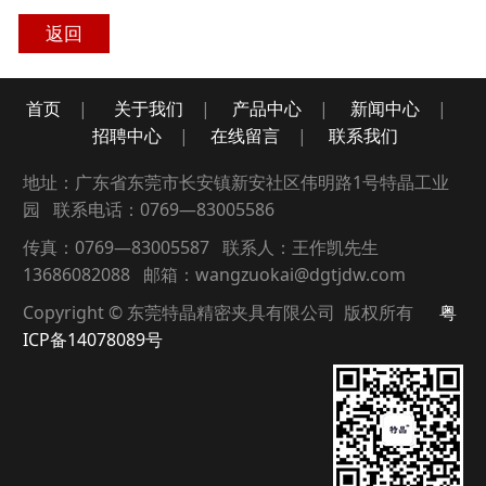
返回
首页
|
关于我们
|
产品中心
|
新闻中心
|
招聘中心
|
在线留言
|
联系我们
地址：广东省东莞市长安镇新安社区伟明路1号特晶工业
园 联系电话：0769—83005586
传真：0769—83005587 联系人：王作凯先生
13686082088 邮箱：wangzuokai@dgtjdw.com
Copyright © 东莞特晶精密夹具有限公司 版权所有
粤
ICP备14078089号