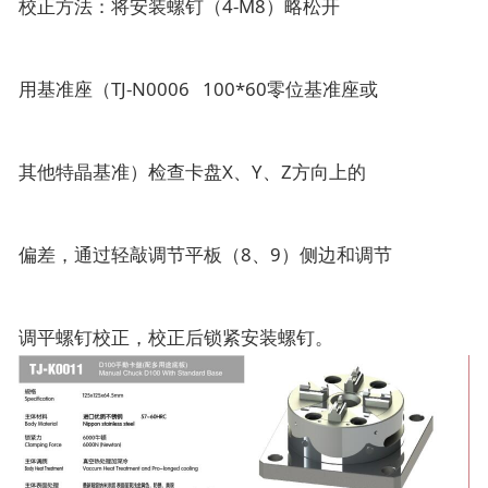
校正方法：将安装螺钉（4-M8）略松开
用基准座（TJ-N0006 100*60零位基准座或
其他特晶基准）检查卡盘X、Y、Z方向上的
偏差，通过轻敲调节平板（8、9）侧边和调节
调平螺钉校正，校正后锁紧安装螺钉。